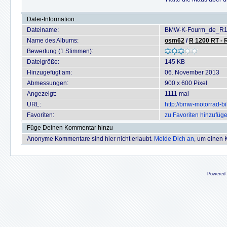
Datei-Information
Dateiname:
BMW-K-Fourm_de_R1
Name des Albums:
osm62
/
R 1200 RT - 
Bewertung (1 Stimmen):
Dateigröße:
145 KB
Hinzugefügt am:
06. November 2013
Abmessungen:
900 x 600 Pixel
Angezeigt:
1111 mal
URL:
http://bmw-motorrad-b
Favoriten:
zu Favoriten hinzufüg
Füge Deinen Kommentar hinzu
Anonyme Kommentare sind hier nicht erlaubt.
Melde Dich an
, um einen
Powered