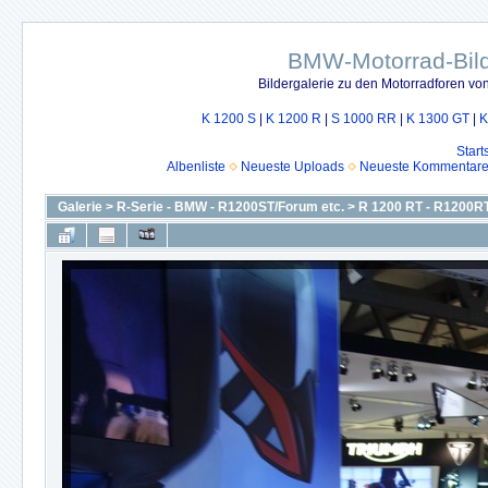
BMW-Motorrad-Bild
Bildergalerie zu den Motorradforen v
K 1200 S
|
K 1200 R
|
S 1000 RR
|
K 1300 GT
|
K
Start
Albenliste
Neueste Uploads
Neueste Kommentar
Galerie
>
R-Serie - BMW - R1200ST/Forum etc.
>
R 1200 RT - R1200RT 