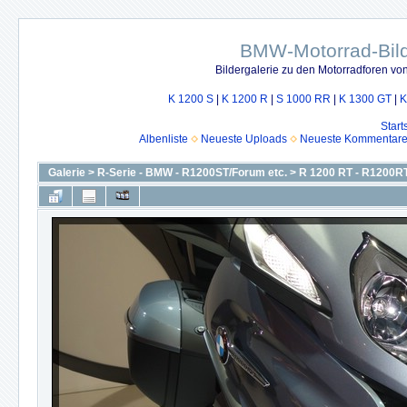
BMW-Motorrad-Bild
Bildergalerie zu den Motorradforen v
K 1200 S
|
K 1200 R
|
S 1000 RR
|
K 1300 GT
|
K
Start
Albenliste
Neueste Uploads
Neueste Kommentar
Galerie
>
R-Serie - BMW - R1200ST/Forum etc.
>
R 1200 RT - R1200RT 