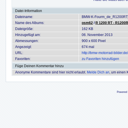
Datei-Information
Dateiname:
BMW-K-Fourm_de_R1200RT
Name des Albums:
osm62
/
R 1200 RT - R1200RT
Dateigröße:
162 KB
Hinzugefügt am:
06. November 2013
Abmessungen:
900 x 600 Pixel
Angezeigt:
674 mal
URL:
http://bmw-motorrad-bilder.
Favoriten:
zu Favoriten hinzufügen
Füge Deinen Kommentar hinzu
Anonyme Kommentare sind hier nicht erlaubt.
Melde Dich an
, um einen
Powered