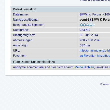
Datei-Information
Dateiname:
BMW_K_Forum_K1600
Name des Albums:
osm62
/
BMW-K-Forum 
Bewertung (1 Stimmen):
Dateigröße:
233 KB
Hinzugefügt am:
06. Juni 2014
Abmessungen:
900 x 600 Pixel
Angezeigt:
687 mal
URL:
http://bmw-motorrad-b
Favoriten:
zu Favoriten hinzufüg
Füge Deinen Kommentar hinzu
Anonyme Kommentare sind hier nicht erlaubt.
Melde Dich an
, um einen
Powered