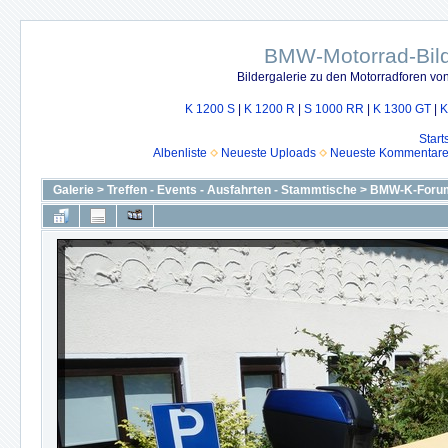
BMW-Motorrad-Bild
Bildergalerie zu den Motorradforen v
K 1200 S
|
K 1200 R
|
S 1000 RR
|
K 1300 GT
|
K
Start
Albenliste
Neueste Uploads
Neueste Kommentar
Galerie
>
Treffen - Events - Ausfahrten - Stammtische
>
BMW-K-Forum 