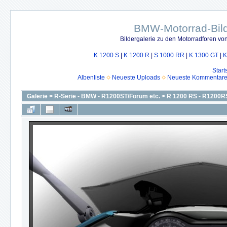
BMW-Motorrad-Bild
Bildergalerie zu den Motorradforen v
K 1200 S
|
K 1200 R
|
S 1000 RR
|
K 1300 GT
|
K
Start
Albenliste
Neueste Uploads
Neueste Kommentar
Galerie
>
R-Serie - BMW - R1200ST/Forum etc.
>
R 1200 RS - R1200R