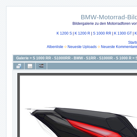
BMW-Motorrad-Bild
Bildergalerie zu den Motorradforen v
K 1200 S
|
K 1200 R
|
S 1000 RR
|
K 1300 GT
|
K
Start
Albenliste
Neueste Uploads
Neueste Kommentar
Galerie
>
S 1000 RR - S1000RR - BMW - S1RR - S1000R - S 1000 R
>