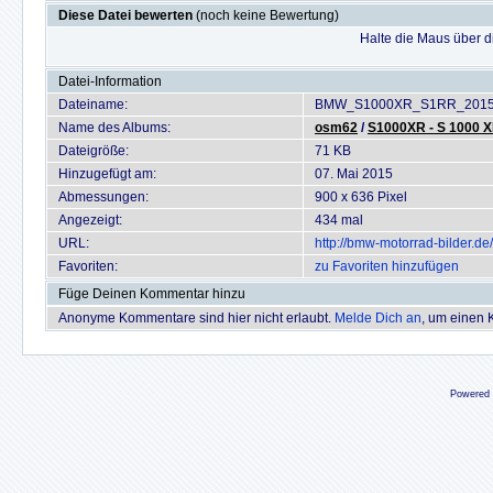
Diese Datei bewerten
(noch keine Bewertung)
Halte die Maus über 
Datei-Information
Dateiname:
BMW_S1000XR_S1RR_2015_
Name des Albums:
osm62
/
S1000XR - S 1000 
Dateigröße:
71 KB
Hinzugefügt am:
07. Mai 2015
Abmessungen:
900 x 636 Pixel
Angezeigt:
434 mal
URL:
http://bmw-motorrad-bilder.
Favoriten:
zu Favoriten hinzufügen
Füge Deinen Kommentar hinzu
Anonyme Kommentare sind hier nicht erlaubt.
Melde Dich an
, um einen
Powered