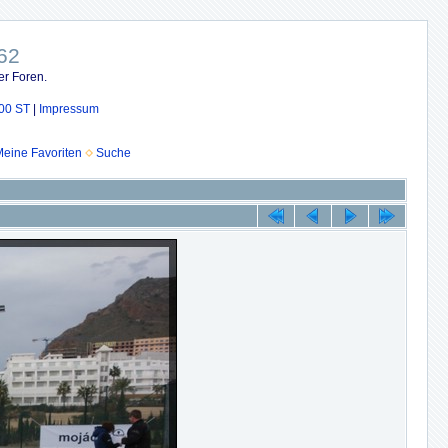
62
er Foren.
00 ST
|
Impressum
eine Favoriten
Suche