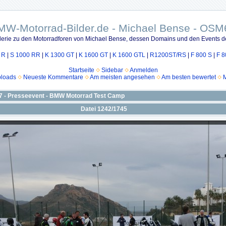
MW-Motorrad-Bilder.de - Michael Bense - OSM
lerie zu den Motorradforen von Michael Bense, dessen Domains und den Events d
 R
|
S 1000 RR
|
K 1300 GT
|
K 1600 GT
|
K 1600 GTL
|
R1200ST/RS
|
F 800 S
|
F 8
Startseite
Sidebar
Anmelden
ploads
Neueste Kommentare
Am meisten angesehen
Am besten bewertet
M
17 - Presseevent - BMW Motorrad Test Camp
Datei 1242/1745