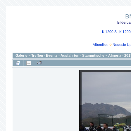
B
Bilderga
K 1200 S
|
K 1200
Albenliste
Neueste U
Galerie
>
Treffen - Events - Ausfahrten - Stammtische
>
Almeria - 20