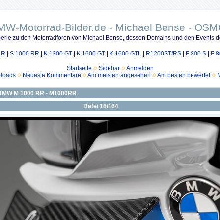
MW-Motorrad-Bilder.de - Michael Bense - OSM
lerie zu den Motorradforen von Michael Bense, dessen Domains und den Events d
 R
|
S 1000 RR
|
K 1300 GT
|
K 1600 GT
|
K 1600 GTL
|
R1200ST/RS
|
F 800 S
|
F 8
Startseite
Sidebar
Anmelden
ploads
Neueste Kommentare
Am meisten angesehen
Am besten bewertet
M
BMW M 1000 RR - M1000RR
Datei 16/164