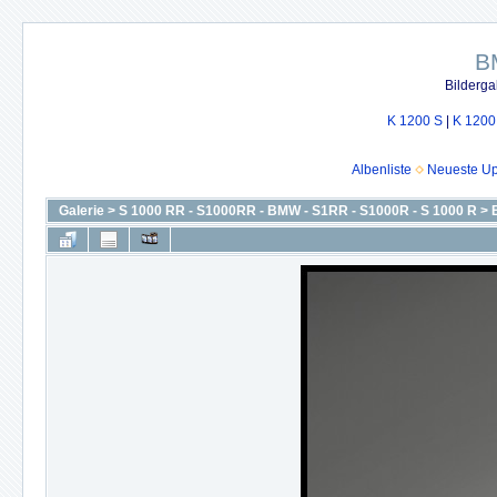
B
Bilderga
K 1200 S
|
K 1200
Albenliste
Neueste U
Galerie
>
S 1000 RR - S1000RR - BMW - S1RR - S1000R - S 1000 R
>