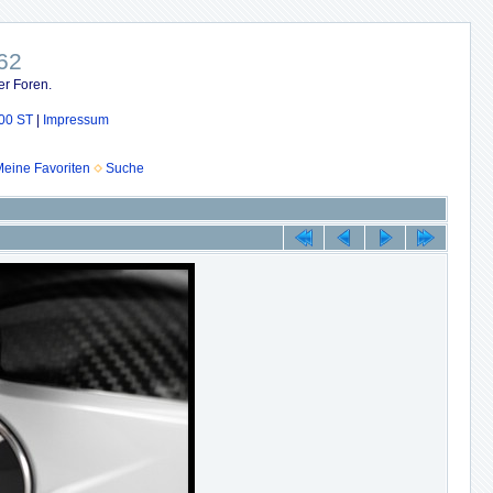
62
er Foren.
00 ST
|
Impressum
eine Favoriten
Suche