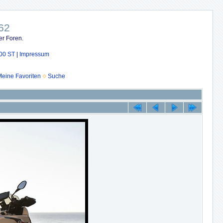
62
er Foren.
00 ST
|
Impressum
eine Favoriten
Suche