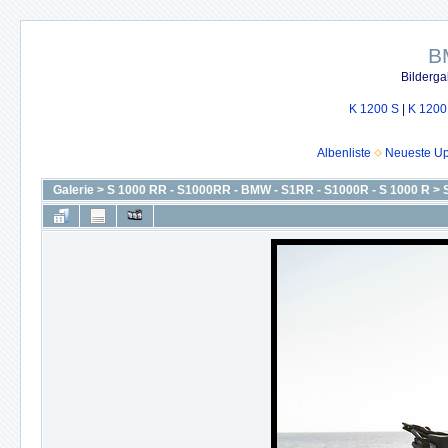
B
Bilderga
K 1200 S
|
K 1200
Albenliste
Neueste U
Galerie
>
S 1000 RR - S1000RR - BMW - S1RR - S1000R - S 1000 R
>