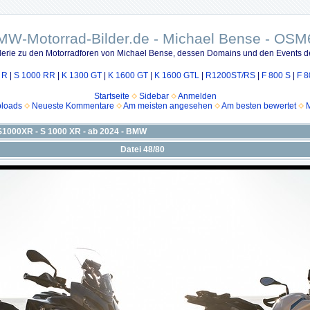
MW-Motorrad-Bilder.de - Michael Bense - OSM
lerie zu den Motorradforen von Michael Bense, dessen Domains und den Events d
 R
|
S 1000 RR
|
K 1300 GT
|
K 1600 GT
|
K 1600 GTL
|
R1200ST/RS
|
F 800 S
|
F 8
Startseite
Sidebar
Anmelden
ploads
Neueste Kommentare
Am meisten angesehen
Am besten bewertet
M
S1000XR - S 1000 XR - ab 2024 - BMW
Datei 48/80