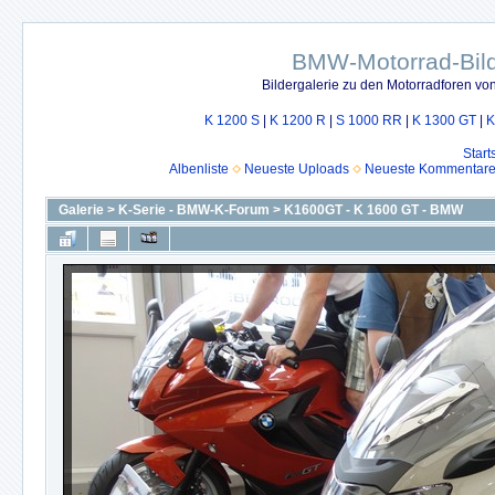
BMW-Motorrad-Bild
Bildergalerie zu den Motorradforen v
K 1200 S
|
K 1200 R
|
S 1000 RR
|
K 1300 GT
|
K
Start
Albenliste
Neueste Uploads
Neueste Kommentar
Galerie
>
K-Serie - BMW-K-Forum
>
K1600GT - K 1600 GT - BMW