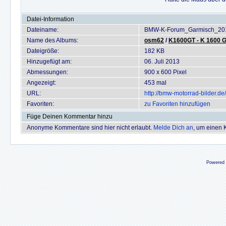
Datei-Information
Dateiname:
BMW-K-Forum_Garmisch_20
Name des Albums:
osm62
/
K1600GT - K 1600 
Dateigröße:
182 KB
Hinzugefügt am:
06. Juli 2013
Abmessungen:
900 x 600 Pixel
Angezeigt:
453 mal
URL:
http://bmw-motorrad-bilder.
Favoriten:
zu Favoriten hinzufügen
Füge Deinen Kommentar hinzu
Anonyme Kommentare sind hier nicht erlaubt.
Melde Dich an
, um einen
Powered