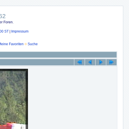
62
er Foren.
00 ST
|
Impressum
eine Favoriten
Suche