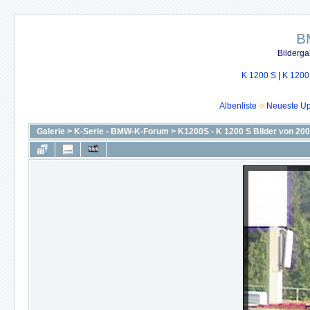
B
Bilderga
K 1200 S
|
K 1200
Albenliste
Neueste U
Galerie
>
K-Serie - BMW-K-Forum
>
K1200S - K 1200 S Bilder von 20