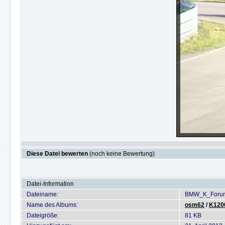
Diese Datei bewerten
(noch keine Bewertung)
Datei-Information
Dateiname:
BMW_K_Forum
Name des Albums:
osm62
/
K1200
Dateigröße:
81 KB