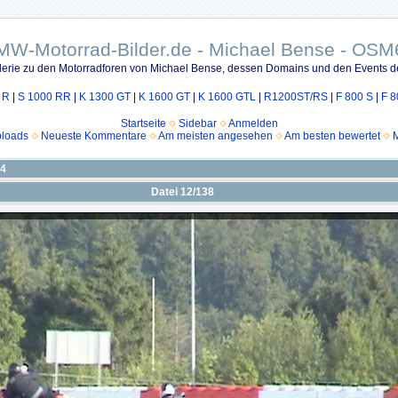
MW-Motorrad-Bilder.de - Michael Bense - OSM
lerie zu den Motorradforen von Michael Bense, dessen Domains und den Events d
 R
|
S 1000 RR
|
K 1300 GT
|
K 1600 GT
|
K 1600 GTL
|
R1200ST/RS
|
F 800 S
|
F 8
Startseite
Sidebar
Anmelden
ploads
Neueste Kommentare
Am meisten angesehen
Am besten bewertet
M
04
Datei 12/138