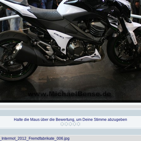
Halte die Maus über die Bewertung, um Deine Stimme abzugeben
Intermot_2012_Fremdfabrikate_006.jpg