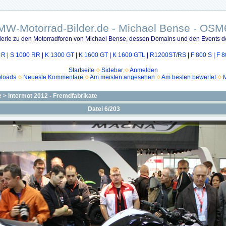
MW-Motorrad-Bilder.de - Michael Bense - OSM
lerie zu den Motorradforen von Michael Bense, dessen Domains und den Events d
 R
|
S 1000 RR
|
K 1300 GT
|
K 1600 GT
|
K 1600 GTL
|
R1200ST/RS
|
F 800 S
|
F 8
Startseite
Sidebar
Anmelden
ploads
Neueste Kommentare
Am meisten angesehen
Am besten bewertet
M
e
>
Intermot 2012 - Fremdfabrikate
Datei 6/203