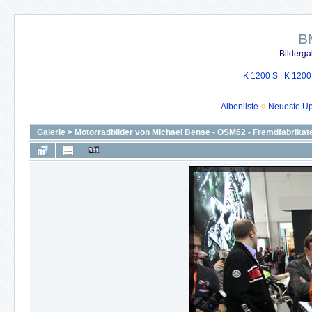
B
Bilderga
K 1200 S
|
K 1200
Albenliste
Neueste U
Galerie
>
Motorradbilder von Michael Bense - OSM62 - Fremdfabrikat