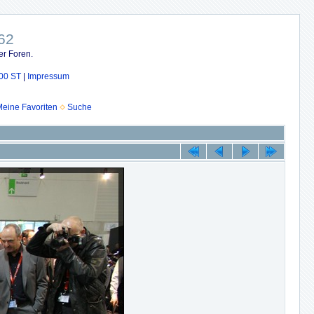
62
er Foren.
00 ST
|
Impressum
eine Favoriten
Suche