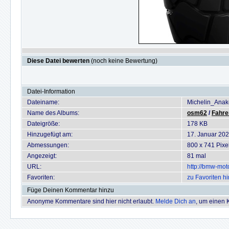
Diese Datei bewerten
(noch keine Bewertung)
Datei-Information
Dateiname:
Michelin_Anak
Name des Albums:
osm62
/
Fahre
Dateigröße:
178 KB
Hinzugefügt am:
17. Januar 20
Abmessungen:
800 x 741 Pixe
Angezeigt:
81 mal
URL:
http://bmw-mot
Favoriten:
zu Favoriten h
Füge Deinen Kommentar hinzu
Anonyme Kommentare sind hier nicht erlaubt.
Melde Dich an
, um einen