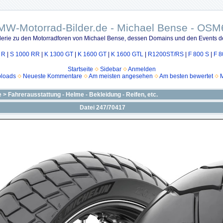
MW-Motorrad-Bilder.de - Michael Bense - OSM
lerie zu den Motorradforen von Michael Bense, dessen Domains und den Events d
 R
|
S 1000 RR
|
K 1300 GT
|
K 1600 GT
|
K 1600 GTL
|
R1200ST/RS
|
F 800 S
|
F 8
Startseite
Sidebar
Anmelden
ploads
Neueste Kommentare
Am meisten angesehen
Am besten bewertet
M
e
>
Fahrerausstattung - Helme - Bekleidung - Reifen, etc.
Datei 247/70417