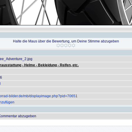
Halte die Maus über die Bewertung, um Deine Stimme abzugeben
ee_Adventure_2.jpg
rausstattung - Helme - Bekleidung - Reifen, etc.
26
l
orrad-bilder.de/mb/displayimage.php?pid=70651
inzufügen
 Kommentar abzugeben