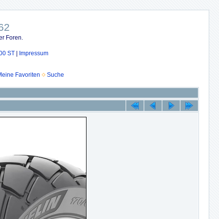
62
er Foren.
00 ST
|
Impressum
eine Favoriten
Suche