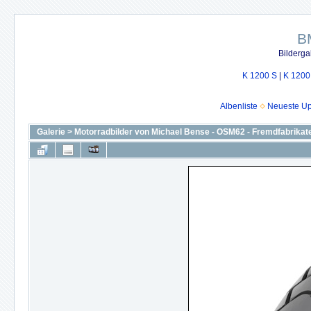
B
Bilderga
K 1200 S
|
K 1200
Albenliste
Neueste U
Galerie
>
Motorradbilder von Michael Bense - OSM62 - Fremdfabrikat