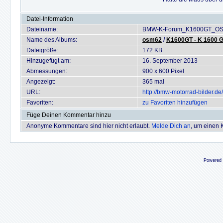
Datei-Information
Dateiname:
BMW-K-Forum_K1600GT_OSM
Name des Albums:
osm62
/
K1600GT - K 1600 
Dateigröße:
172 KB
Hinzugefügt am:
16. September 2013
Abmessungen:
900 x 600 Pixel
Angezeigt:
365 mal
URL:
http://bmw-motorrad-bilder.
Favoriten:
zu Favoriten hinzufügen
Füge Deinen Kommentar hinzu
Anonyme Kommentare sind hier nicht erlaubt.
Melde Dich an
, um einen
Powered