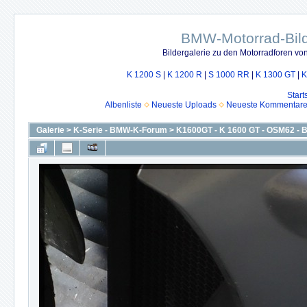
BMW-Motorrad-Bild
Bildergalerie zu den Motorradforen v
K 1200 S
|
K 1200 R
|
S 1000 RR
|
K 1300 GT
|
K
Start
Albenliste
Neueste Uploads
Neueste Kommentar
Galerie
>
K-Serie - BMW-K-Forum
>
K1600GT - K 1600 GT - OSM62 -