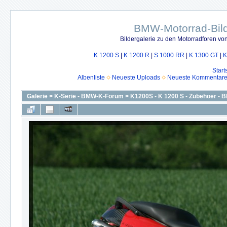
BMW-Motorrad-Bild
Bildergalerie zu den Motorradforen v
K 1200 S
|
K 1200 R
|
S 1000 RR
|
K 1300 GT
|
K
Start
Albenliste
Neueste Uploads
Neueste Kommentar
Galerie
>
K-Serie - BMW-K-Forum
>
K1200S - K 1200 S - Zubehoer -