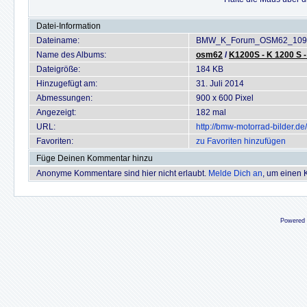
Datei-Information
Dateiname:
BMW_K_Forum_OSM62_109.
Name des Albums:
osm62
/
K1200S - K 1200 S 
Dateigröße:
184 KB
Hinzugefügt am:
31. Juli 2014
Abmessungen:
900 x 600 Pixel
Angezeigt:
182 mal
URL:
http://bmw-motorrad-bilder.
Favoriten:
zu Favoriten hinzufügen
Füge Deinen Kommentar hinzu
Anonyme Kommentare sind hier nicht erlaubt.
Melde Dich an
, um einen
Powered