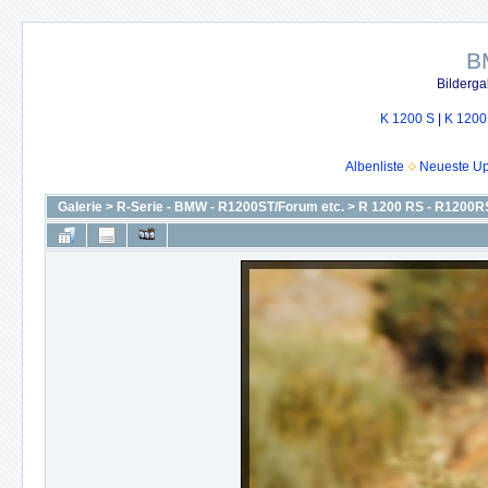
B
Bilderga
K 1200 S
|
K 1200
Albenliste
Neueste U
Galerie
>
R-Serie - BMW - R1200ST/Forum etc.
>
R 1200 RS - R1200R