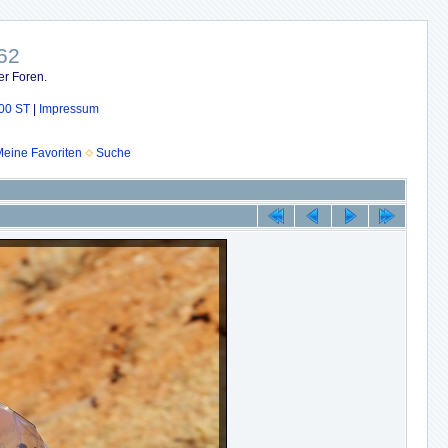
62
er Foren.
00 ST
|
Impressum
eine Favoriten
Suche