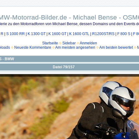
MW-Motorrad-Bilder.de - Michael Bense - OSM
lerie zu den Motorradforen von Michael Bense, dessen Domains und den Events d
 R
|
S 1000 RR
|
K 1300 GT
|
K 1600 GT
|
K 1600 GTL
|
R1200ST/RS
|
F 800 S
|
F 8
Startseite
Sidebar
Anmelden
ploads
Neueste Kommentare
Am meisten angesehen
Am besten bewertet
M
S - BMW
Datei 79/157