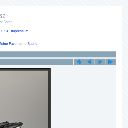
62
er Foren.
00 ST
|
Impressum
eine Favoriten
Suche