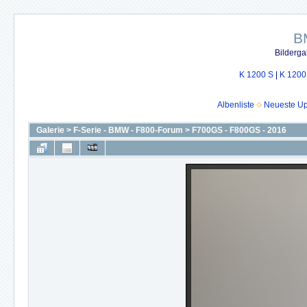
B
Bilderga
K 1200 S
|
K 1200
Albenliste
Neueste U
Galerie
>
F-Serie - BMW - F800-Forum
>
F700GS - F800GS - 2016