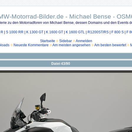
MW-Motorrad-Bilder.de - Michael Bense - OSM
lerie zu den Motorradforen von Michael Bense, dessen Domains und den Events d
 R
|
S 1000 RR
|
K 1300 GT
|
K 1600 GT
|
K 1600 GTL
|
R1200ST/RS
|
F 800 S
|
F 8
Startseite
Sidebar
Anmelden
ploads
Neueste Kommentare
Am meisten angesehen
Am besten bewertet
M
Datei 43/90