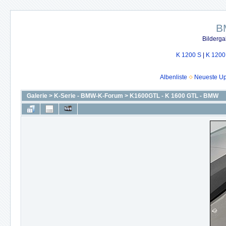
B
Bilderga
K 1200 S
|
K 1200
Albenliste
Neueste U
Galerie
>
K-Serie - BMW-K-Forum
>
K1600GTL - K 1600 GTL - BMW