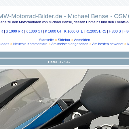
MW-Motorrad-Bilder.de - Michael Bense - OSM
lerie zu den Motorradforen von Michael Bense, dessen Domains und den Events d
 R
|
S 1000 RR
|
K 1300 GT
|
K 1600 GT
|
K 1600 GTL
|
R1200ST/RS
|
F 800 S
|
F 8
Startseite
Sidebar
Anmelden
ploads
Neueste Kommentare
Am meisten angesehen
Am besten bewertet
M
Datei 312/342