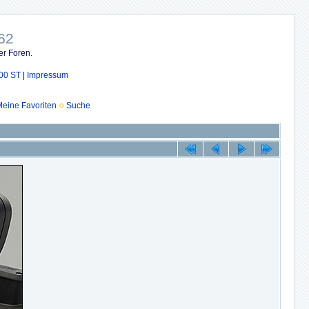
62
er Foren.
00 ST
|
Impressum
eine Favoriten
Suche