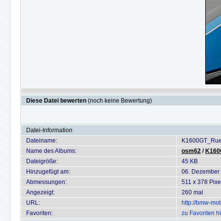
Diese Datei bewerten
(noch keine Bewertung)
Datei-Information
Dateiname:
K1600GT_Ruec
Name des Albums:
osm62
/
K160
Dateigröße:
45 KB
Hinzugefügt am:
06. Dezember
Abmessungen:
511 x 378 Pixe
Angezeigt:
260 mal
URL:
http://bmw-mo
Favoriten:
zu Favoriten h