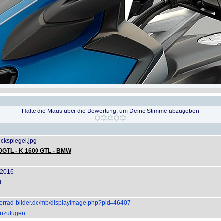
Halte die Maus über die Bewertung, um Deine Stimme abzugeben
kspiegel.jpg
0GTL - K 1600 GTL - BMW
 2016
l
torrad-bilder.de/mb/displayimage.php?pid=46407
inzufügen