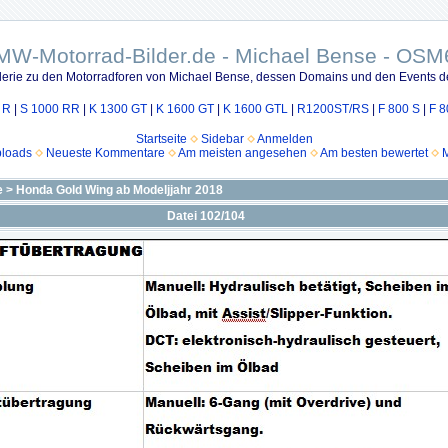
MW-Motorrad-Bilder.de - Michael Bense - OSM
lerie zu den Motorradforen von Michael Bense, dessen Domains und den Events d
 R
|
S 1000 RR
|
K 1300 GT
|
K 1600 GT
|
K 1600 GTL
|
R1200ST/RS
|
F 800 S
|
F 8
Startseite
Sidebar
Anmelden
ploads
Neueste Kommentare
Am meisten angesehen
Am besten bewertet
M
e
>
Honda Gold Wing ab Modeljjahr 2018
Datei 102/104