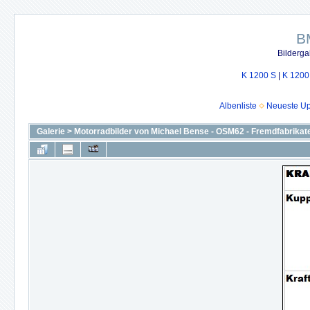
B
Bilderga
K 1200 S
|
K 1200
Albenliste
Neueste U
Galerie
>
Motorradbilder von Michael Bense - OSM62 - Fremdfabrikat