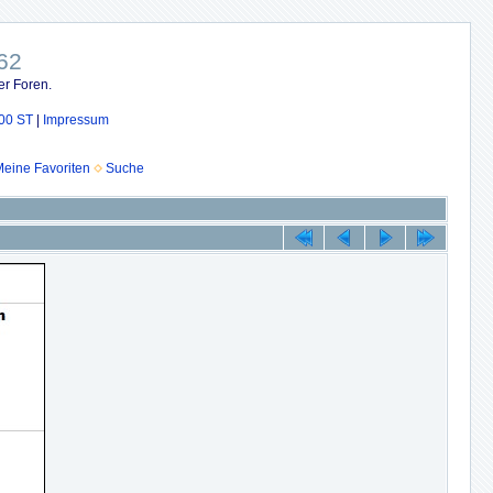
62
er Foren.
00 ST
|
Impressum
eine Favoriten
Suche