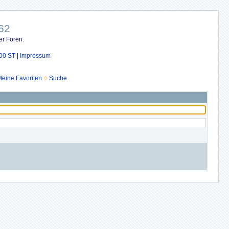
62
er Foren.
00 ST
|
Impressum
eine Favoriten
Suche