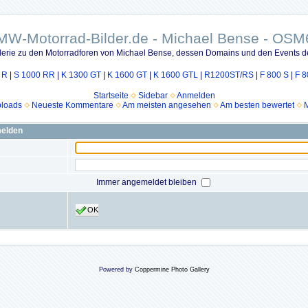
MW-Motorrad-Bilder.de - Michael Bense - OSM
lerie zu den Motorradforen von Michael Bense, dessen Domains und den Events d
 R
|
S 1000 RR
|
K 1300 GT
|
K 1600 GT
|
K 1600 GTL
|
R1200ST/RS
|
F 800 S
|
F 8
Startseite
Sidebar
Anmelden
ploads
Neueste Kommentare
Am meisten angesehen
Am besten bewertet
M
melden
Immer angemeldet bleiben
OK
Powered by
Coppermine Photo Gallery