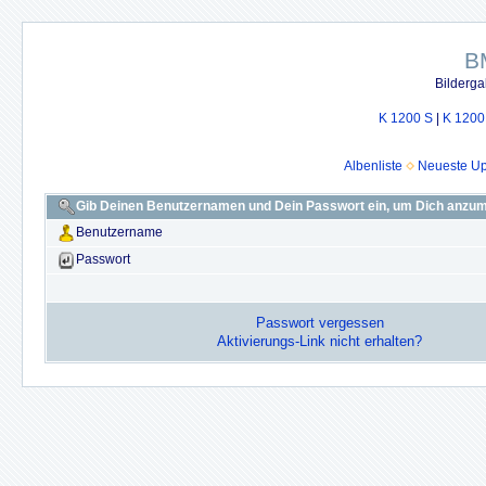
B
Bilderga
K 1200 S
|
K 1200
Albenliste
Neueste U
Gib Deinen Benutzernamen und Dein Passwort ein, um Dich anzu
Benutzername
Passwort
Passwort vergessen
Aktivierungs-Link nicht erhalten?