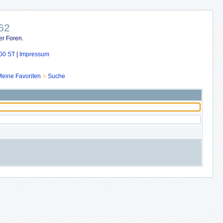
62
er Foren.
00 ST
|
Impressum
eine Favoriten
Suche