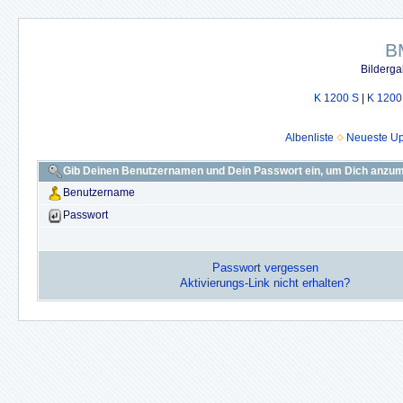
B
Bilderga
K 1200 S
|
K 1200
Albenliste
Neueste U
Gib Deinen Benutzernamen und Dein Passwort ein, um Dich anzu
Benutzername
Passwort
Passwort vergessen
Aktivierungs-Link nicht erhalten?