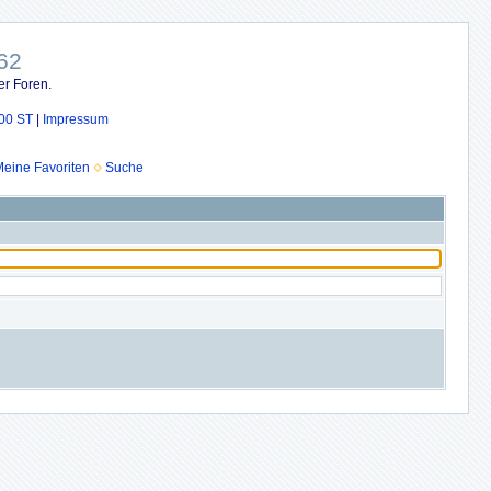
62
er Foren.
00 ST
|
Impressum
eine Favoriten
Suche