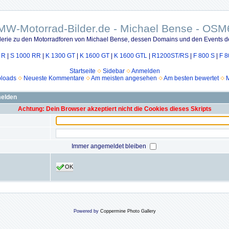
MW-Motorrad-Bilder.de - Michael Bense - OSM
lerie zu den Motorradforen von Michael Bense, dessen Domains und den Events d
 R
|
S 1000 RR
|
K 1300 GT
|
K 1600 GT
|
K 1600 GTL
|
R1200ST/RS
|
F 800 S
|
F 8
Startseite
Sidebar
Anmelden
ploads
Neueste Kommentare
Am meisten angesehen
Am besten bewertet
M
melden
Achtung: Dein Browser akzeptiert nicht die Cookies dieses Skripts
Immer angemeldet bleiben
OK
Powered by
Coppermine Photo Gallery