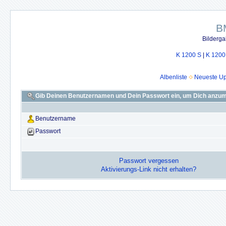
B
Bilderga
K 1200 S
|
K 1200
Albenliste
Neueste U
Gib Deinen Benutzernamen und Dein Passwort ein, um Dich anzu
Benutzername
Passwort
Passwort vergessen
Aktivierungs-Link nicht erhalten?