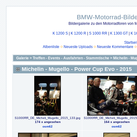
BMW-Motorrad-Bilde
Bildergalerie zu den Motorradforen von
K 1200 S
|
K 1200 R
|
S 1000 RR
|
K 1300 GT
|
K 1
Startsei
Albenliste
Neueste Uploads
Neueste Kommentare
Galerie
>
Treffen - Events - Ausfahrten - Stammtische
>
Michelin - Mu
Michelin - Mugello - Power Cup Evo - 2015
S1000RR_DE_Micheli_Mugello_2015_133.jpg
S1000RR_DE_Micheli_Mugello_2015
174 x angesehen
164 x angesehen
osm62
osm62