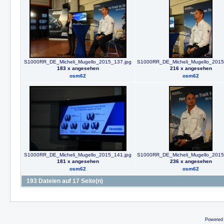
S1000RR_DE_Micheli_Mugello_2015_137.jpg
S1000RR_DE_Micheli_Mugello_2015
183 x angesehen
216 x angesehen
osm62
osm62
S1000RR_DE_Micheli_Mugello_2015_141.jpg
S1000RR_DE_Micheli_Mugello_2015
181 x angesehen
236 x angesehen
osm62
osm62
193 Dateien auf 17 Seite(n)
Powered