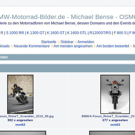
MW-Motorrad-Bilder.de - Michael Bense - OSM
lerie zu den Motorradforen von Michael Bense, dessen Domains und den Events d
 R
|
S 1000 RR
|
K 1300 GT
|
K 1600 GT
|
K 1600 GTL
|
R1200ST/RS
|
F 800 S
|
F 8
Startseite
Sidebar
Anmelden
ploads
Neueste Kommentare
Am meisten angesehen
Am besten bewertet
M
mbler
orum_RnineT_Scrambler_2016_86.jpg
BMW-K-Forum_RnineT_Scrambler_20
302 x angesehen
277 x angesehen
osm62
osm62