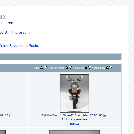
62
er Foren.
00 ST
|
Impressum
eine Favoriten
Suche
•
•
•
Titel
Dateiname
Datum
Position
16_87.jpg
BMW-K-Forum_RnineT_Scrambler_2016_88.jpg
298 x angesehen
osm62