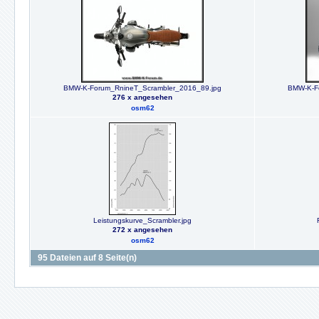
BMW-K-Forum_RnineT_Scrambler_2016_89.jpg
BMW-K-F
276 x angesehen
osm62
Leistungskurve_Scrambler.jpg
272 x angesehen
osm62
95 Dateien auf 8 Seite(n)