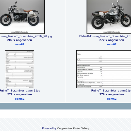
orum_RnineT_Scrambler_2016_90.jpg
BMW-K-Forum_RnineT_Scrambler_20
292 x angesehen
272 x angesehen
osm62
osm62
RnineT_Scrambler_daten1.jpg
RnineT_Scrambler_daten2.jp
272 x angesehen
376 x angesehen
osm62
osm62
Powered by
Coppermine Photo Gallery