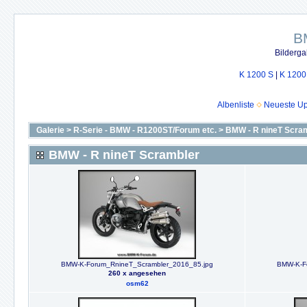
B
Bilderga
K 1200 S
|
K 1200
Albenliste
Neueste U
Galerie
>
R-Serie - BMW - R1200ST/Forum etc.
>
BMW - R nineT Scra
BMW - R nineT Scrambler
BMW-K-Forum_RnineT_Scrambler_2016_85.jpg
BMW-K-F
260 x angesehen
osm62