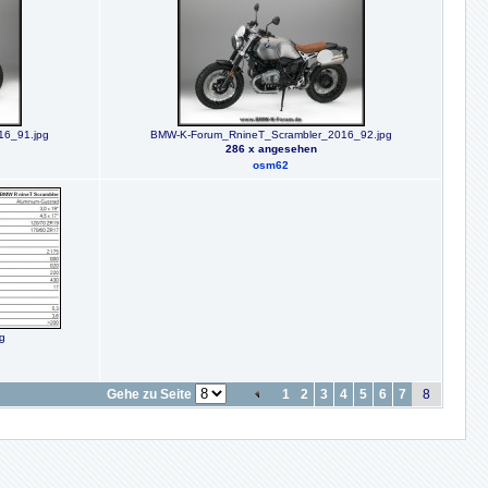
16_91.jpg
BMW-K-Forum_RnineT_Scrambler_2016_92.jpg
286 x angesehen
osm62
g
Gehe zu Seite
1
2
3
4
5
6
7
8