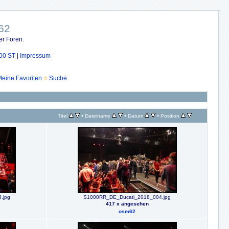
62
er Foren.
00 ST
|
Impressum
eine Favoriten
Suche
•
•
•
Titel
Dateiname
Datum
Position
.jpg
S1000RR_DE_Ducati_2018_004.jpg
417 x angesehen
osm62