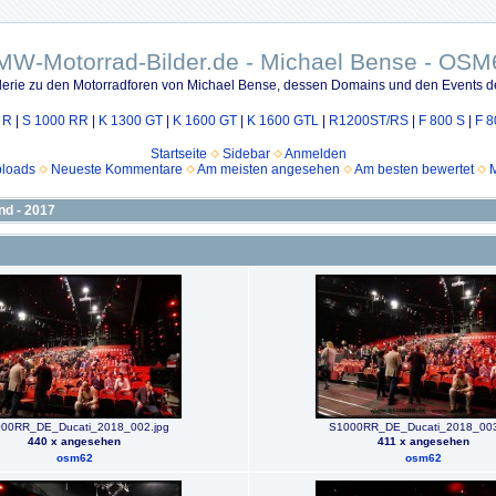
MW-Motorrad-Bilder.de - Michael Bense - OSM
lerie zu den Motorradforen von Michael Bense, dessen Domains und den Events d
 R
|
S 1000 RR
|
K 1300 GT
|
K 1600 GT
|
K 1600 GTL
|
R1200ST/RS
|
F 800 S
|
F 8
Startseite
Sidebar
Anmelden
ploads
Neueste Kommentare
Am meisten angesehen
Am besten bewertet
M
nd - 2017
00RR_DE_Ducati_2018_002.jpg
S1000RR_DE_Ducati_2018_003
440 x angesehen
411 x angesehen
osm62
osm62