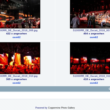
00RR_DE_Ducati_2018_006.jpg
S1000RR_DE_Ducati_2018_007
422 x angesehen
404 x angesehen
osm62
osm62
00RR_DE_Ducati_2018_010.jpg
S1000RR_DE_Ducati_2018_011
369 x angesehen
418 x angesehen
osm62
osm62
Powered by
Coppermine Photo Gallery