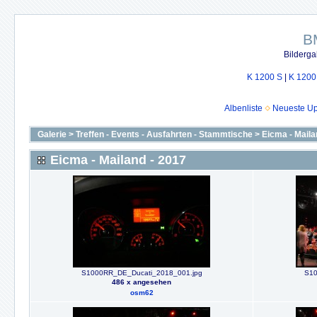
B
Bilderga
K 1200 S
|
K 1200
Albenliste
Neueste U
Galerie
>
Treffen - Events - Ausfahrten - Stammtische
>
Eicma - Maila
Eicma - Mailand - 2017
S1000RR_DE_Ducati_2018_001.jpg
S10
486 x angesehen
osm62