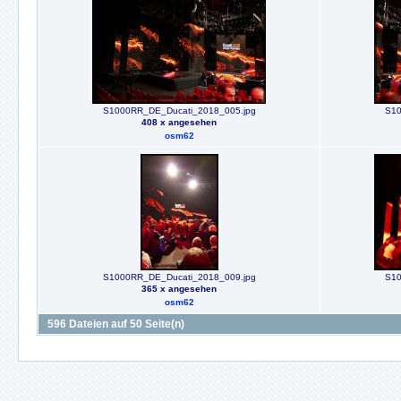
S1000RR_DE_Ducati_2018_005.jpg
S10
408 x angesehen
osm62
S1000RR_DE_Ducati_2018_009.jpg
S10
365 x angesehen
osm62
596 Dateien auf 50 Seite(n)