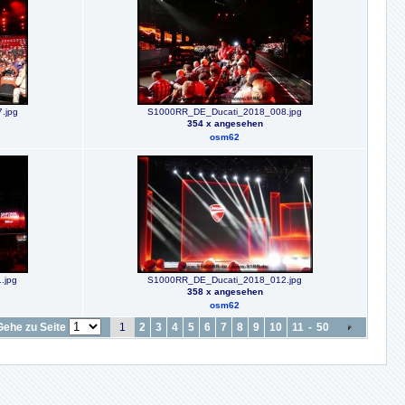
.jpg
S1000RR_DE_Ducati_2018_008.jpg
354 x angesehen
osm62
.jpg
S1000RR_DE_Ducati_2018_012.jpg
358 x angesehen
osm62
Gehe zu Seite
1
2
3
4
5
6
7
8
9
10
11
-
50