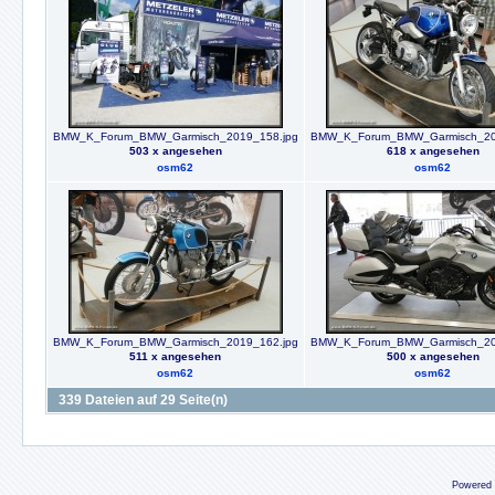
BMW_K_Forum_BMW_Garmisch_2019_158.jpg
BMW_K_Forum_BMW_Garmisch_20
503 x angesehen
618 x angesehen
osm62
osm62
BMW_K_Forum_BMW_Garmisch_2019_162.jpg
BMW_K_Forum_BMW_Garmisch_20
511 x angesehen
500 x angesehen
osm62
osm62
339 Dateien auf 29 Seite(n)
Powered