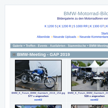
BMW-Motorrad-Bild
Bildergalerie zu den Motorradforen v
K 1200 S
|
K 1200 R
|
S 1000 RR
|
K 1300 GT
|
K
Start
Albenliste
Neueste Uploads
Neueste Kommentar
Galerie
>
Treffen - Events - Ausfahrten - Stammtische
>
BMW-Meeting
BMW-Meeting - GAP 2019
BMW_K_Forum_BMW_Garmisch_2019_154.jpg
BMW_K_Forum_BMW_Garmisch_20
577 x angesehen
528 x angesehen
osm62
osm62