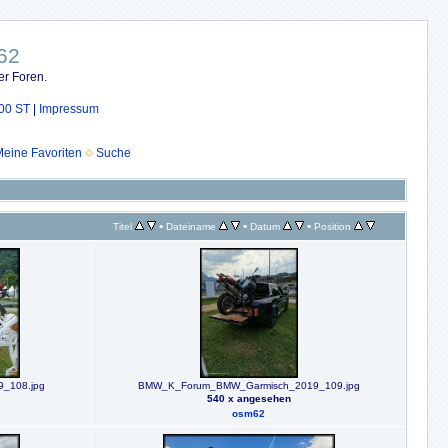
62
er Foren.
00 ST
|
Impressum
eine Favoriten
Suche
•
•
•
Titel
Dateiname
Datum
Position
_108.jpg
BMW_K_Forum_BMW_Garmisch_2019_109.jpg
540 x angesehen
osm62