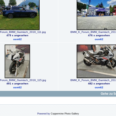
orum_BMW_Garmisch_2019_111.jpg
BMW_K_Forum_BMW_Garmisch_2019
479 x angesehen
476 x angesehen
osm62
osm62
orum_BMW_Garmisch_2019_115.jpg
BMW_K_Forum_BMW_Garmisch_2019
491 x angesehen
482 x angesehen
osm62
osm62
Gehe zu S
Powered by
Coppermine Photo Gallery