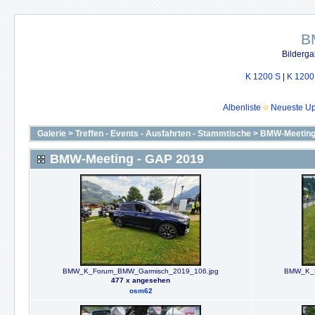
B
Bilderga
K 1200 S
|
K 1200
Albenliste
Neueste U
Galerie
>
Treffen - Events - Ausfahrten - Stammtische
>
BMW-Meeting
BMW-Meeting - GAP 2019
BMW_K_Forum_BMW_Garmisch_2019_106.jpg
BMW_K_F
477 x angesehen
osm62