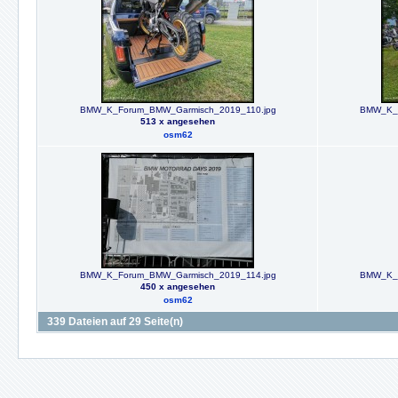
BMW_K_Forum_BMW_Garmisch_2019_110.jpg
BMW_K_F
513 x angesehen
osm62
BMW_K_Forum_BMW_Garmisch_2019_114.jpg
BMW_K_F
450 x angesehen
osm62
339 Dateien auf 29 Seite(n)