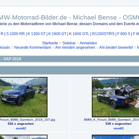
MW-Motorrad-Bilder.de - Michael Bense - OSM
lerie zu den Motorradforen von Michael Bense, dessen Domains und den Events d
 R
|
S 1000 RR
|
K 1300 GT
|
K 1600 GT
|
K 1600 GTL
|
R1200ST/RS
|
F 800 S
|
F 8
Startseite
Sidebar
Anmelden
ploads
Neueste Kommentare
Am meisten angesehen
Am besten bewertet
M
 - GAP 2019
orum_BMW_Garmisch_2019_107.jpg
BMW_K_Forum_BMW_Garmisch_2019
526 x angesehen
538 x angesehen
osm62
osm62