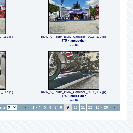
_112.jpg
BMW_K_Forum_BMW_Garmisch_2019_113.jpg
475 x angesehen
osm62
_116.jpg
BMW_K_Forum_BMW_Garmisch_2019_117.jpg
476 x angesehen
osm62
eite
1
-
4
5
6
7
8
9
10
11
12
13
-
29