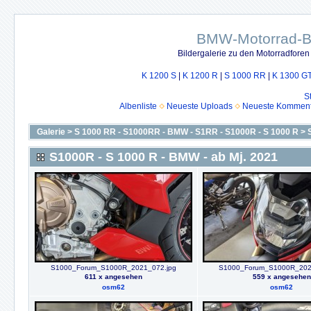
BMW-Motorrad-Bi
Bildergalerie zu den Motorradfore
K 1200 S
|
K 1200 R
|
S 1000 RR
|
K 1300 G
S
Albenliste
Neueste Uploads
Neueste Komment
Galerie
>
S 1000 RR - S1000RR - BMW - S1RR - S1000R - S 1000 R
>
S1000R - S 1000 R - BMW - ab Mj. 2021
S1000_Forum_S1000R_2021_072.jpg
S1000_Forum_S1000R_202
611 x angesehen
559 x angesehen
osm62
osm62