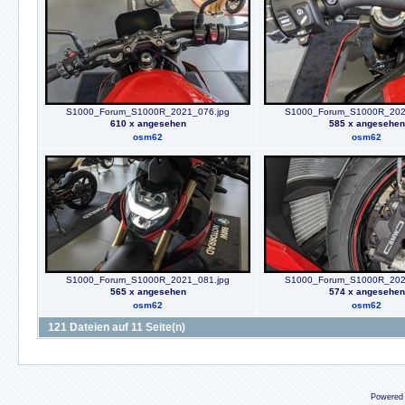
S1000_Forum_S1000R_2021_076.jpg
S1000_Forum_S1000R_202
610 x angesehen
585 x angesehen
osm62
osm62
S1000_Forum_S1000R_2021_081.jpg
S1000_Forum_S1000R_202
565 x angesehen
574 x angesehen
osm62
osm62
121 Dateien auf 11 Seite(n)
Powered