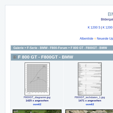
B
Bilderga
K 1200 S
|
K 1200
Albenliste
Neueste Up
Galerie
>
F-Serie - BMW - F800-Forum
>
F 800 GT - F800GT - BMW
F 800 GT - F800GT - BMW
F800GT_diagramm.jpg
F800GT_techdaten_1.jpg
1425 x angesehen
1471 x angesehen
osm62
osm62