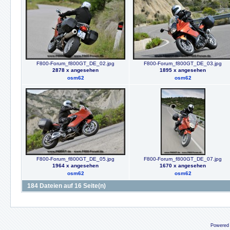
F800-Forum_f800GT_DE_02.jpg
F800-Forum_f800GT_DE_03.jpg
2878 x angesehen
1895 x angesehen
osm62
osm62
F800-Forum_f800GT_DE_05.jpg
F800-Forum_f800GT_DE_07.jpg
1964 x angesehen
1670 x angesehen
osm62
osm62
184 Dateien auf 16 Seite(n)
Powered