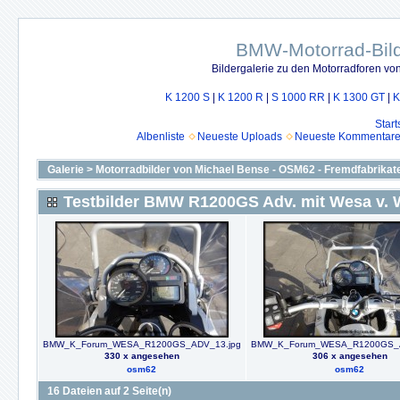
BMW-Motorrad-Bild
Bildergalerie zu den Motorradforen v
K 1200 S
|
K 1200 R
|
S 1000 RR
|
K 1300 GT
|
K
Start
Albenliste
Neueste Uploads
Neueste Kommentar
Galerie
>
Motorradbilder von Michael Bense - OSM62 - Fremdfabrikat
Testbilder BMW R1200GS Adv. mit Wesa v. 
BMW_K_Forum_WESA_R1200GS_ADV_13.jpg
BMW_K_Forum_WESA_R1200GS_A
330 x angesehen
306 x angesehen
osm62
osm62
16 Dateien auf 2 Seite(n)