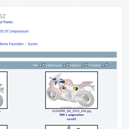
62
er Foren.
00 ST
|
Impressum
eine Favoriten
Suche
•
•
•
Titel
Dateiname
Datum
Position
g
S1000RR_DE_2015_004.jpg
590 x angesehen
osm62