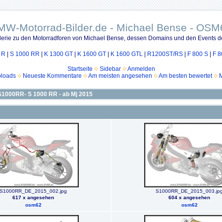
MW-Motorrad-Bilder.de - Michael Bense - OSM
lerie zu den Motorradforen von Michael Bense, dessen Domains und den Events d
 R
|
S 1000 RR
|
K 1300 GT
|
K 1600 GT
|
K 1600 GTL
|
R1200ST/RS
|
F 800 S
|
F 8
Startseite
Sidebar
Anmelden
ploads
Neueste Kommentare
Am meisten angesehen
Am besten bewertet
M
S1000RR- S 1000 RR - ab Mj 2015
S1000RR_DE_2015_002.jpg
S1000RR_DE_2015_003.jp
617 x angesehen
604 x angesehen
osm62
osm62