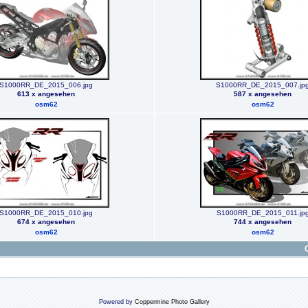
S1000RR_DE_2015_006.jpg
S1000RR_DE_2015_007.jp
613 x angesehen
587 x angesehen
osm62
osm62
S1000RR_DE_2015_010.jpg
S1000RR_DE_2015_011.jp
674 x angesehen
744 x angesehen
osm62
osm62
Powered by
Coppermine Photo Gallery