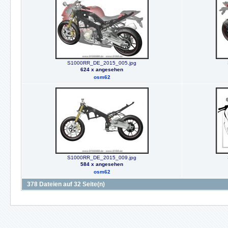
S1000RR_DE_2015_005.jpg
624 x angesehen
osm62
S1000RR_DE_2015_009.jpg
584 x angesehen
osm62
378 Dateien auf 32 Seite(n)