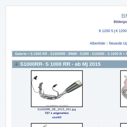
B
Bilderga
K 1200 S
|
K 1200
Albenliste
Neueste U
Galerie
>
S 1000 RR - S1000RR - BMW - S1RR - S1000R - S 1000 R
>
S1000RR- S 1000 RR - ab Mj 2015
S1000RR_DE_2015_001.jpg
727 x angesehen
osm62