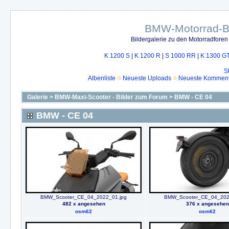
BMW-Motorrad-Bi
Bildergalerie zu den Motorradfore
K 1200 S
|
K 1200 R
|
S 1000 RR
|
K 1300 G
S
Albenliste
Neueste Uploads
Neueste Komment
Galerie
>
BMW-Maxi-Scooter - Bilder zum Forum
>
BMW - CE 04
BMW - CE 04
BMW_Scooter_CE_04_2022_01.jpg
BMW_Scooter_CE_04_202
482 x angesehen
376 x angesehen
osm62
osm62