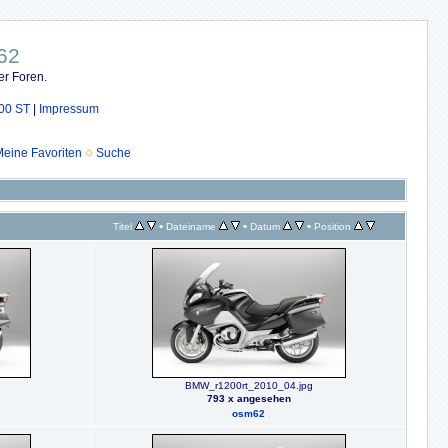
62
er Foren.
00 ST
|
Impressum
eine Favoriten
Suche
•
•
•
Titel
Dateiname
Datum
Position
BMW_r1200rt_2010_04.jpg
793 x angesehen
osm62