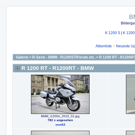
B
Bilderga
K 1200 S
|
K 1200
Albenliste
Neueste U
Galerie
>
R-Serie - BMW - R1200ST/Forum etc.
>
R 1200 RT - R1200R
R 1200 RT - R1200RT - BMW
BMW_r1200rt_2010_01.jpg
782 x angesehen
osm62