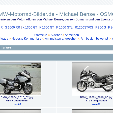
MW-Motorrad-Bilder.de - Michael Bense - OSM
lerie zu den Motorradforen von Michael Bense, dessen Domains und den Events d
 R
|
S 1000 RR
|
K 1300 GT
|
K 1600 GT
|
K 1600 GTL
|
R1200ST/RS
|
F 800 S
|
F 8
Startseite
Sidebar
Anmelden
ploads
Neueste Kommentare
Am meisten angesehen
Am besten bewertet
M
T - BMW
BMW_r1200rt_2010_02.jpg
BMW_r1200rt_2010_03.jpg
684 x angesehen
775 x angesehen
osm62
osm62