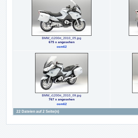
BMW_r1200rt_2010_05.jpg
675 x angesehen
osm62
BMW_r1200rt_2010_09.jpg
767 x angesehen
osm62
22 Dateien auf 2 Seite(n)