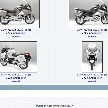
BMW_r1200rt_2010_06.jpg
BMW_r1200rt_2010_07.jpg
779 x angesehen
771 x angesehen
osm62
osm62
BMW_r1200rt_2010_10.jpg
BMW_r1200rt_2010_11.jpg
719 x angesehen
733 x angesehen
osm62
osm62
Powered by
Coppermine Photo Gallery