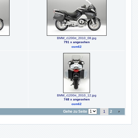
BMW_r1200rt_2010_08.jpg
791 x angesehen
osm62
BMW_r1200rt_2010_12.jpg
748 x angesehen
osm62
Gehe zu Seite
1
2